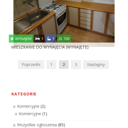
WYNAJEM
1
1
ZŁ 700
MIESZKANIE DO WYNAJĘCIA (WYNAJĘTE)
Nawigacja
Poprzedni
1
2
3
Następny
po
wpisach
KATEGORIE
Komercyjne
(2)
Komercyjne
(1)
Wszystkie ogłoszenia
(85)