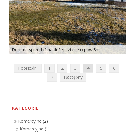
Dom na sprzedaż na dużej działce o pow.3h
Nawigacja
Poprzedni
1
2
3
4
5
6
po
7
Następny
wpisach
KATEGORIE
Komercyjne
(2)
Komercyjne
(1)