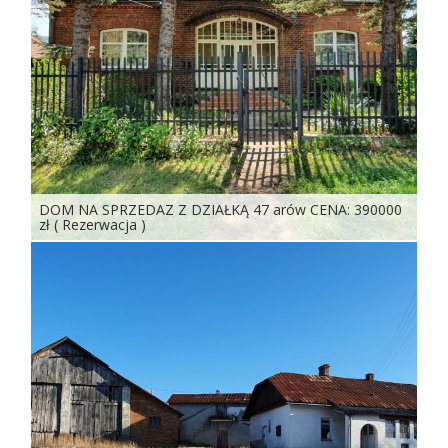
DOM NA SPRZEDAZ Z DZIAŁKĄ 47 arów CENA: 390000
zł ( Rezerwacja )