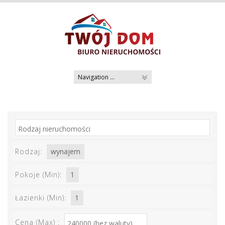
Skip
to
content
Rodzaj:
Pokoje (Min):
Łazienki (Min):
Cena (Max) :