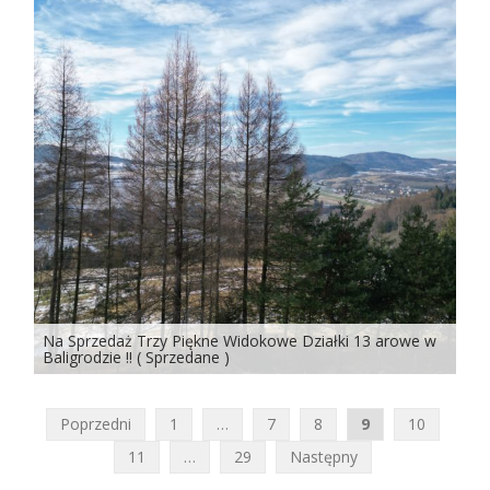
Na Sprzedaż Trzy Piękne Widokowe Działki 13 arowe w
Baligrodzie !! ( Sprzedane )
Nawigacja
Poprzedni
1
…
7
8
9
10
po
11
…
29
Następny