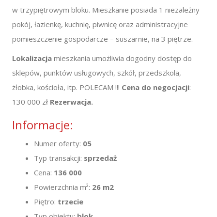
w trzypiętrowym bloku. Mieszkanie posiada 1 niezależny
pokój, łazienkę, kuchnię, piwnicę oraz administracyjne
pomieszczenie gospodarcze – suszarnie, na 3 piętrze.
Lokalizacja
mieszkania umożliwia dogodny dostęp do
sklepów, punktów usługowych, szkół, przedszkola,
żłobka, kościoła, itp. POLECAM !!!
Cena do negocjacji
:
130 000 zł
Rezerwacja.
Informacje:
Numer oferty:
05
Typ transakcji:
sprzedaż
Cena:
136 000
Powierzchnia m²:
26 m2
Piętro:
trzecie
Typ obiektu:
blok